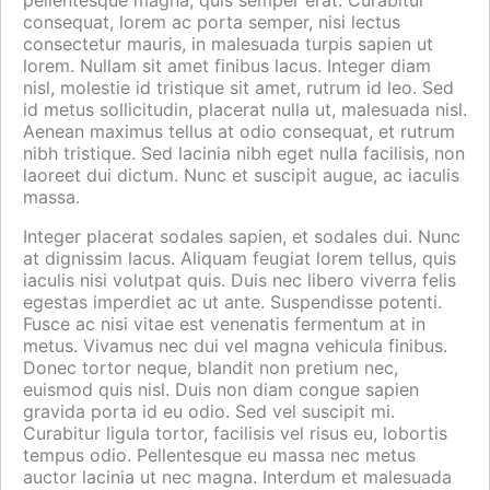
consequat, lorem ac porta semper, nisi lectus
consectetur mauris, in malesuada turpis sapien ut
lorem. Nullam sit amet finibus lacus. Integer diam
nisl, molestie id tristique sit amet, rutrum id leo. Sed
id metus sollicitudin, placerat nulla ut, malesuada nisl.
Aenean maximus tellus at odio consequat, et rutrum
nibh tristique. Sed lacinia nibh eget nulla facilisis, non
laoreet dui dictum. Nunc et suscipit augue, ac iaculis
massa.
Integer placerat sodales sapien, et sodales dui. Nunc
at dignissim lacus. Aliquam feugiat lorem tellus, quis
iaculis nisi volutpat quis. Duis nec libero viverra felis
egestas imperdiet ac ut ante. Suspendisse potenti.
Fusce ac nisi vitae est venenatis fermentum at in
metus. Vivamus nec dui vel magna vehicula finibus.
Donec tortor neque, blandit non pretium nec,
euismod quis nisl. Duis non diam congue sapien
gravida porta id eu odio. Sed vel suscipit mi.
Curabitur ligula tortor, facilisis vel risus eu, lobortis
tempus odio. Pellentesque eu massa nec metus
auctor lacinia ut nec magna. Interdum et malesuada