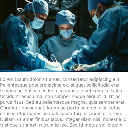
Lorem ipsum dolor sit amet, consectetur adipiscing elit.
Pellentesque posuere lacinia ex, aliquet sollicitudin erat
tempus ac. Fusce nec leo nec nunc aliquet semper. Nulla
tincidunt lacus urna, non semper neque aliquet id. Ut ac
purus risus. Sed eu pellentesque magna, quis semper erat.
Curabitur consequat, lorem ac porta semper, nisi lectus
consectetur mauris, in malesuada turpis sapien ut lorem.
Nullam sit amet finibus lacus. Integer diam nisl, molestie id
tristique sit amet, rutrum id leo. Sed id metus sollicitudin,