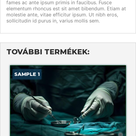
fames ac ante ipsum primis in faucibus. Fusce
elementum rhoncus est sit amet bibendum. Etiam at
molestie ante, vitae efficitur ipsum. Ut nibh eros,
sollicitudin id purus in, varius mollis sem.
TOVÁBBI TERMÉKEK:
SAMPLE 1