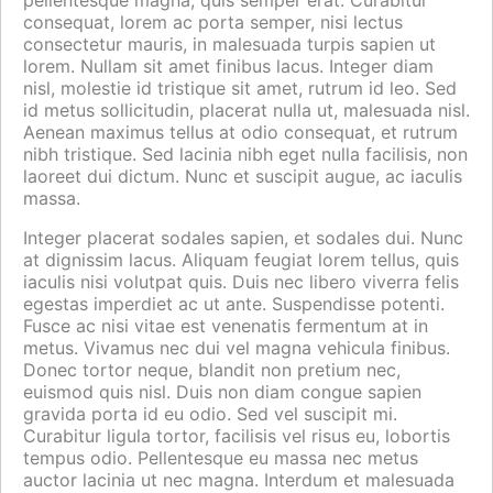
consequat, lorem ac porta semper, nisi lectus
consectetur mauris, in malesuada turpis sapien ut
lorem. Nullam sit amet finibus lacus. Integer diam
nisl, molestie id tristique sit amet, rutrum id leo. Sed
id metus sollicitudin, placerat nulla ut, malesuada nisl.
Aenean maximus tellus at odio consequat, et rutrum
nibh tristique. Sed lacinia nibh eget nulla facilisis, non
laoreet dui dictum. Nunc et suscipit augue, ac iaculis
massa.
Integer placerat sodales sapien, et sodales dui. Nunc
at dignissim lacus. Aliquam feugiat lorem tellus, quis
iaculis nisi volutpat quis. Duis nec libero viverra felis
egestas imperdiet ac ut ante. Suspendisse potenti.
Fusce ac nisi vitae est venenatis fermentum at in
metus. Vivamus nec dui vel magna vehicula finibus.
Donec tortor neque, blandit non pretium nec,
euismod quis nisl. Duis non diam congue sapien
gravida porta id eu odio. Sed vel suscipit mi.
Curabitur ligula tortor, facilisis vel risus eu, lobortis
tempus odio. Pellentesque eu massa nec metus
auctor lacinia ut nec magna. Interdum et malesuada