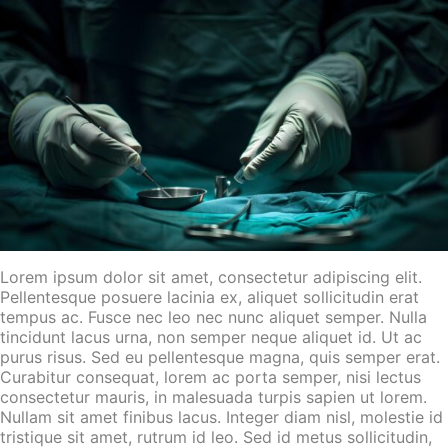
Lorem ipsum dolor sit amet, consectetur adipiscing elit.
Pellentesque posuere lacinia ex, aliquet sollicitudin erat
tempus ac. Fusce nec leo nec nunc aliquet semper. Nulla
tincidunt lacus urna, non semper neque aliquet id. Ut ac
purus risus. Sed eu pellentesque magna, quis semper erat.
Curabitur consequat, lorem ac porta semper, nisi lectus
consectetur mauris, in malesuada turpis sapien ut lorem.
Nullam sit amet finibus lacus. Integer diam nisl, molestie id
tristique sit amet, rutrum id leo. Sed id metus sollicitudin,