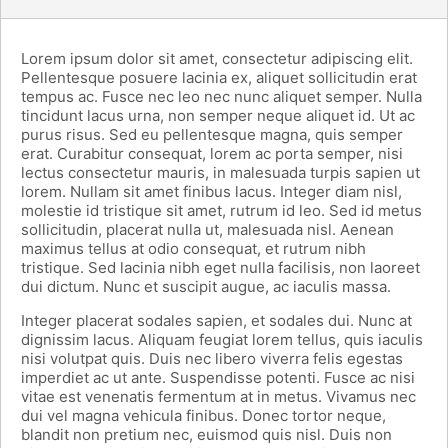
Lorem ipsum dolor sit amet, consectetur adipiscing elit.
Pellentesque posuere lacinia ex, aliquet sollicitudin erat
tempus ac. Fusce nec leo nec nunc aliquet semper. Nulla
tincidunt lacus urna, non semper neque aliquet id. Ut ac
purus risus. Sed eu pellentesque magna, quis semper
erat. Curabitur consequat, lorem ac porta semper, nisi
lectus consectetur mauris, in malesuada turpis sapien ut
lorem. Nullam sit amet finibus lacus. Integer diam nisl,
molestie id tristique sit amet, rutrum id leo. Sed id metus
sollicitudin, placerat nulla ut, malesuada nisl. Aenean
maximus tellus at odio consequat, et rutrum nibh
tristique. Sed lacinia nibh eget nulla facilisis, non laoreet
dui dictum. Nunc et suscipit augue, ac iaculis massa.
Integer placerat sodales sapien, et sodales dui. Nunc at
dignissim lacus. Aliquam feugiat lorem tellus, quis iaculis
nisi volutpat quis. Duis nec libero viverra felis egestas
imperdiet ac ut ante. Suspendisse potenti. Fusce ac nisi
vitae est venenatis fermentum at in metus. Vivamus nec
dui vel magna vehicula finibus. Donec tortor neque,
blandit non pretium nec, euismod quis nisl. Duis non