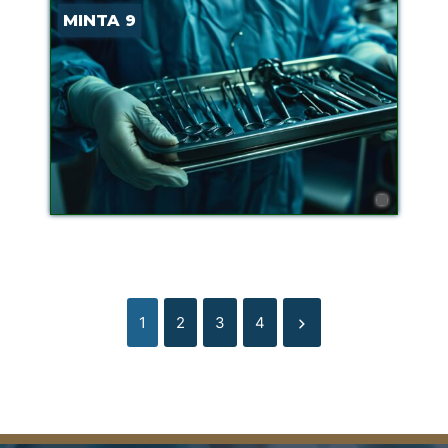
MINTA 9
1
2
3
4